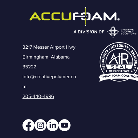
3217 Messer Airport Hwy
Birmingham, Alabama
35222
info@creativepolymer.co
m
205-440-4996