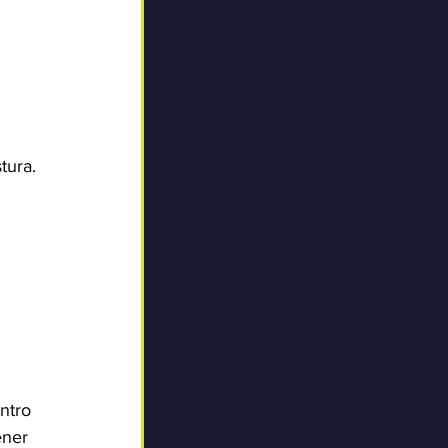
tura. 
ntro 
ener 