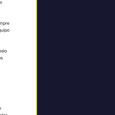
n 
empre 
quipo 
oslo 
s 
e 