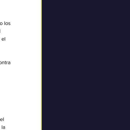
o los 
 
 el 
ontra 
el 
 la 