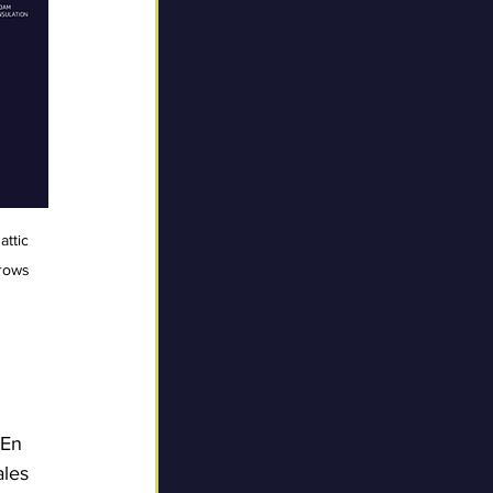
ttic 
rows 
 
 En 
les 