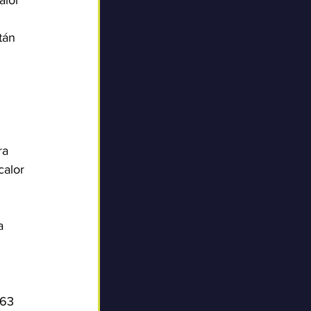
alor 
tán 
ra 
calor 
a 
 63 